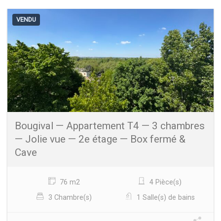
VENDU
Bougival — Appartement T4 — 3 chambres
— Jolie vue — 2e étage — Box fermé &
Cave
76 m2
4 Pièce(s)
3 Chambre(s)
1 Salle(s) de bains