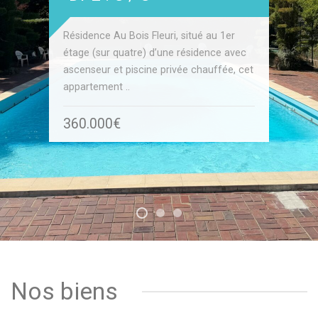
Saint-Sulpice M4
avec piscine
Résidence Au Bois Fleuri, situé au 1er
PARIS 6 – 65 Rue de Rennes – un Studio
Au cœur d’une résidence verdoyante et
étage (sur quatre) d’une résidence avec
comme un T2 Métro Saint-Sulpice M4
de bon standing, dans un immeuble avec
ascenseur et piscine privée chauffée, cet
Pourquoi comme un T2 ..
gardien, venez découvrir cet
appartement ..
appartement familial traversant ..
318.000€
360.000€
315.000€
Nos biens