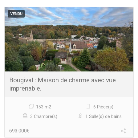
VENDU
Bougival : Maison de charme avec vue
imprenable.
153 m2
6 Pièce(s)
3 Chambre(s)
1 Salle(s) de bains
693.000€