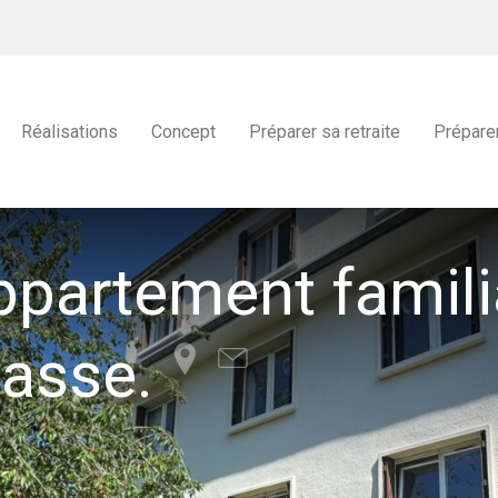
Réalisations
Concept
Préparer sa retraite
Prépare
Appartement famili
asse.