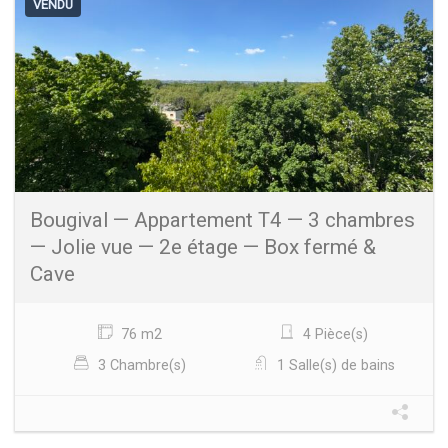
VENDU
Bougival — Appartement T4 — 3 chambres
— Jolie vue — 2e étage — Box fermé &
Cave
76 m2
4 Pièce(s)
3 Chambre(s)
1 Salle(s) de bains