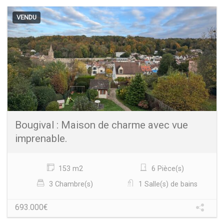
VENDU
Bougival : Maison de charme avec vue
imprenable.
153 m2
6 Pièce(s)
3 Chambre(s)
1 Salle(s) de bains
693.000€