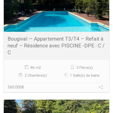
Bougival — Appartement T3/T4 – Refait à
neuf – Résidence avec PISCINE -DPE : C /
C
86 m2
3 Pièce(s)
2 Chambre(s)
1 Salle(s) de bains
360.000€