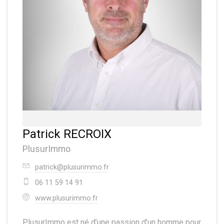
Patrick RECROIX
PlusurImmo
patrick@plusurimmo.fr
06 11 59 14 91
www.plusurimmo.fr
PlusurImmo est né d’une passion d’un homme pour